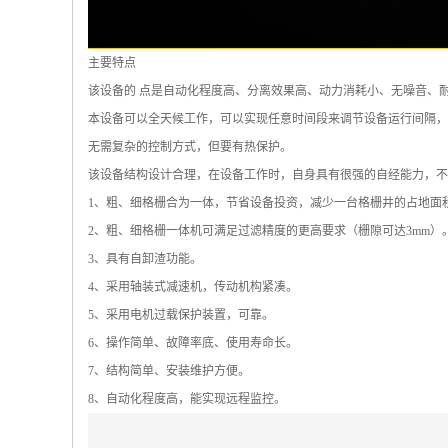
主要特点
该设备的 点是自动化程度高、分离效果高、动力消耗小、无噪音、
本设备可以全天候工作，可以实现任意时间段来调节设备运行间隔，
无需复杂的控制方式，但要有热保护。
该设备结构设计合理，在设备工作时，自身具有很强的自经能力，不
1、粗、细格栅合为一体，节省设备投资，减少一台格栅井的占地面
2、粗、细格栅一体机可满足过滤精度的更高要求（栅隙可达3mm）
3、具有自卸渣功能。
4、采用轴装式减速机，传动机构紧凑。
5、采用电机过载保护装置，可靠。
6、操作简单、故障率底、使用寿命长。
7、结构简单、安装维护方便。
8、自动化程度高，能实现远程监控。