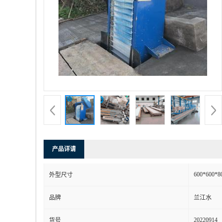
产品详请
600*600*8
外型尺寸
品牌
兰江水
20220914
货号