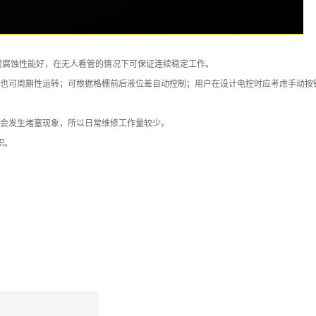
耐腐蚀性能好，在无人看管的情况下可保证连续稳定工作。
也可周期性运转；可根据格栅前后液位差自动控制；用户在设计电控时应考虑手动按
会发生堵塞现象，所以日常维修工作量较少。
积。
。