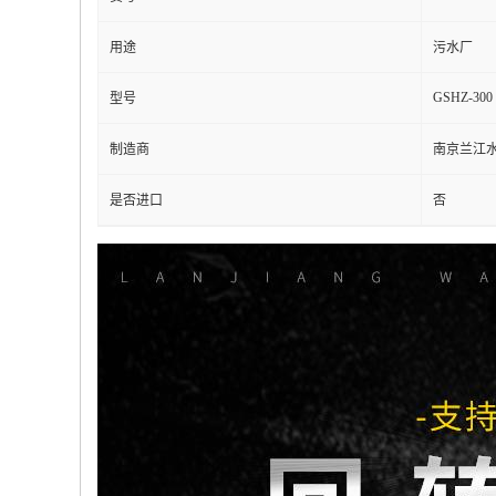
用途
污水厂
GSHZ-300
型号
制造商
南京兰江
是否进口
否