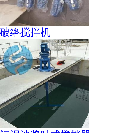
破络搅拌机