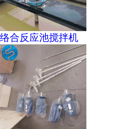
络合反应池搅拌机