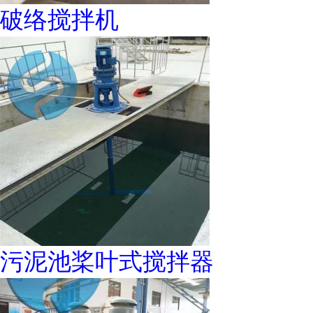
破络搅拌机
污泥池桨叶式搅拌器