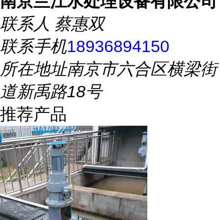
南京兰江水处理设备有限公司
联系人
蔡惠双
联系手机
18936894150
所在地址
南京市六合区横梁街
道新禹路18号
推荐产品