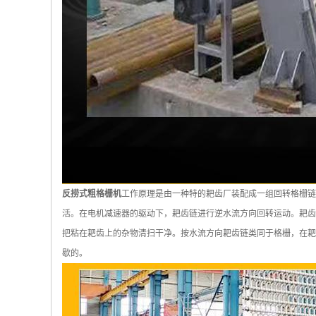
反捞式粗格栅机
工作原理是由一种特的耙齿厂装配成一组回转格栅链
活。在电机减速器的驱动下，耙齿链进行逆水流方向回转运动。耙齿
把粘在耙齿上的杂物清扫干净。按水流方向耙齿链类同于格栅，在耙
歇的。