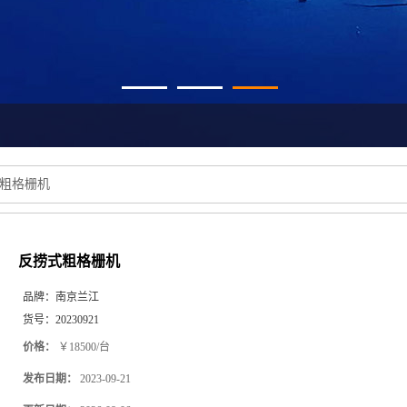
粗格栅机
反捞式粗格栅机
品牌：
南京兰江
货号：
20230921
价格：
￥18500/台
发布日期：
2023-09-21