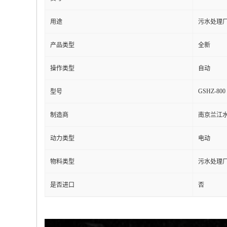
用途
污水处理
产品类型
全新
操作类型
自动
GSHZ-800
型号
制造商
南京兰江
动力类型
电动
物料类型
污水处理
是否进口
否