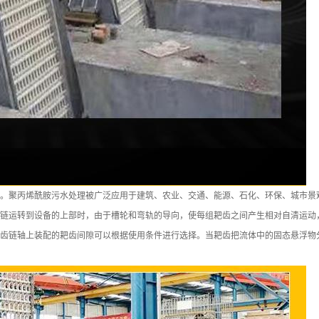
。聚丙烯酰胺污水处理被广泛应用于建筑、农业、交通、能源、石化、环保、城市景
链运转到设备的上部时，由于槽轮和弯轨的导向，使每组耙齿之间产生相对自清运动
齿链轴上装配的耙齿间隙可以根据使用条件进行选择。当耙齿把流体中的固态悬浮物