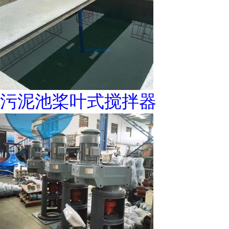
污泥池桨叶式搅拌器