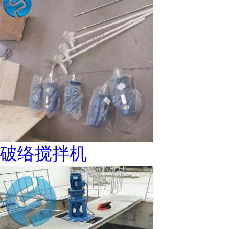
破络搅拌机