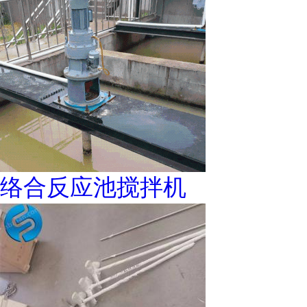
络合反应池搅拌机