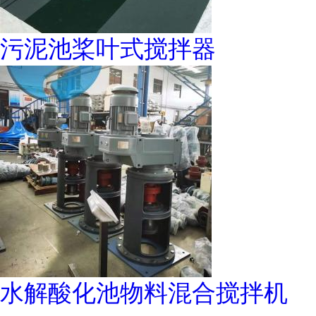
污泥池桨叶式搅拌器
水解酸化池物料混合搅拌机