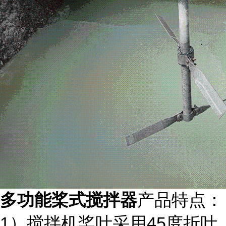
多功能桨式搅拌器
产品特点：
1）搅拌机桨叶采用45度折叶