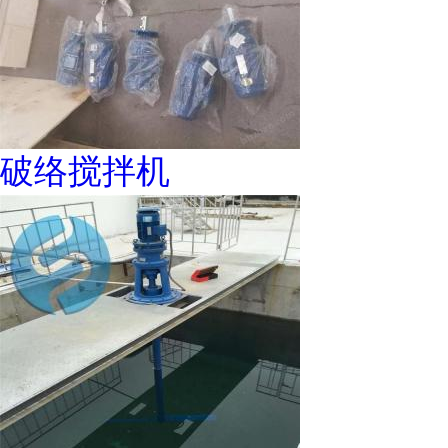
破络搅拌机