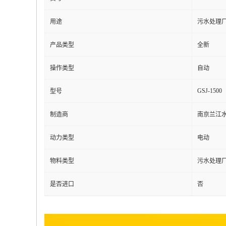
用途
污水处理
产品类型
全新
操作类型
自动
GSJ-1500
型号
制造商
南京兰江
动力类型
电动
物料类型
污水处理
是否进口
否