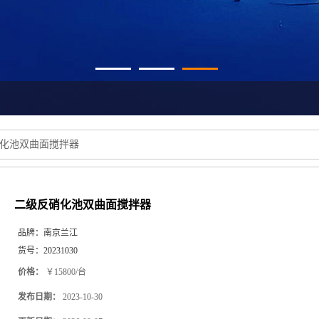
化池双曲面搅拌器
二级反硝化池双曲面搅拌器
品牌：
南京兰江
货号：
20231030
价格：
￥15800/台
发布日期：
2023-10-30