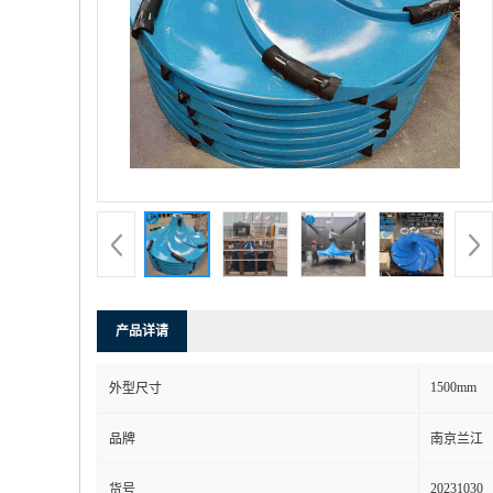
产品详请
1500mm
外型尺寸
品牌
南京兰江
20231030
货号