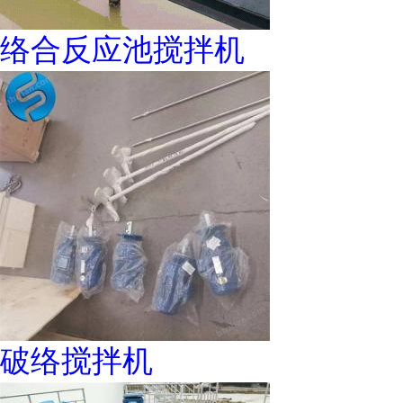
络合反应池搅拌机
破络搅拌机