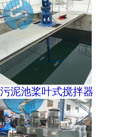
污泥池桨叶式搅拌器