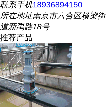
联系手机
18936894150
所在地址
南京市六合区横梁街
道新禹路18号
推荐产品