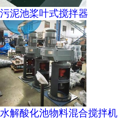
污泥池桨叶式搅拌器
水解酸化池物料混合搅拌机