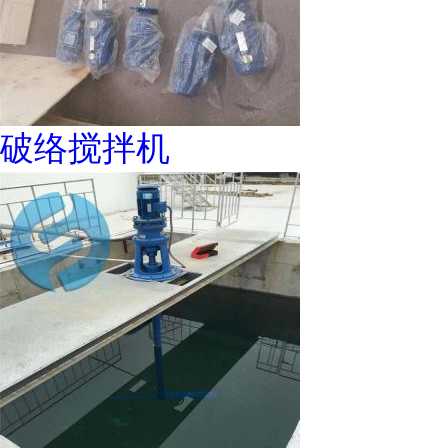
破络搅拌机