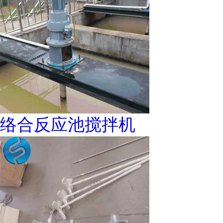
络合反应池搅拌机