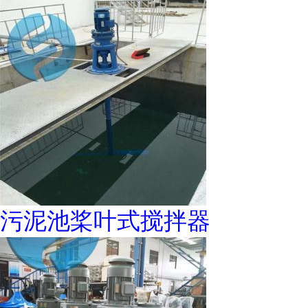
污泥池桨叶式搅拌器