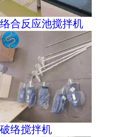
络合反应池搅拌机
破络搅拌机