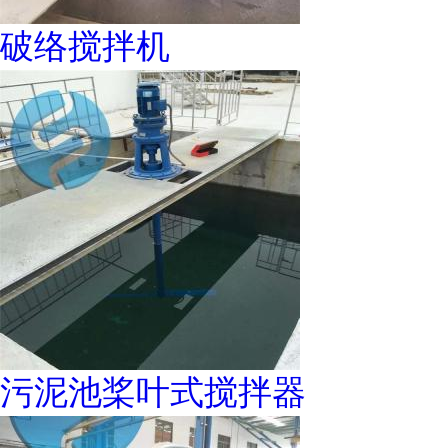
破络搅拌机
污泥池桨叶式搅拌器