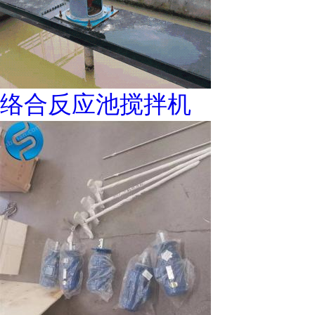
络合反应池搅拌机