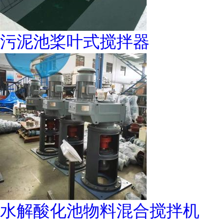
污泥池桨叶式搅拌器
水解酸化池物料混合搅拌机