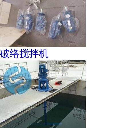
破络搅拌机