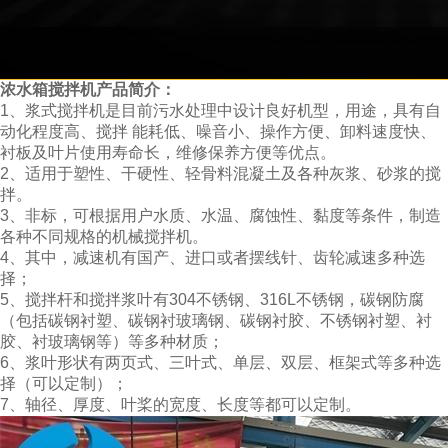
浓水箱搅拌机
产品简介：
1、
浆式搅拌机是
目前污水处理中设计良好
机型，
用途，
具有自
动化程度高、搅拌 能耗低、噪音小、操作方便、卸料速度快、
衬板及叶片使用寿命长，维修保养方便等优点。
2、
适用于塑性、干硬性、轻骨料混凝土及各种灰浆、砂浆的搅
拌。
3、
非标，可根据用户水质、水温、腐蚀性、黏度等条件，制造
各种不同规格的机械搅拌机。
4、
其中，减速机有国产、进口或者摆线针、齿轮减速多种选
择；
5、
搅拌杆和搅拌浆叶有
304
不锈钢、
316L不锈钢，
碳钢防腐
（包括碳钢衬塑、碳钢衬玻璃钢、碳钢衬胶、不锈钢衬塑、衬
胶、衬玻璃钢等）
等多种材质；
6、
浆叶形状有两页式、三叶式、单层、双层、框架式等多种选
择
（可以定制）；
7、轴径、厚度、叶桨的宽度、长度等都可以定制
。