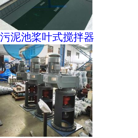
污泥池桨叶式搅拌器