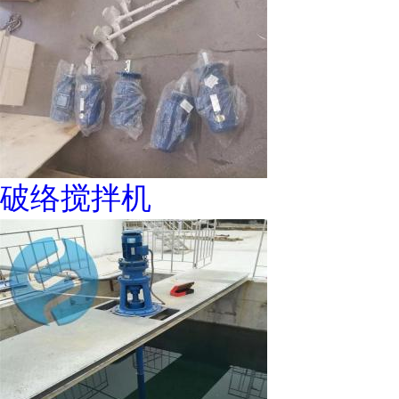
破络搅拌机