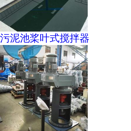
污泥池桨叶式搅拌器