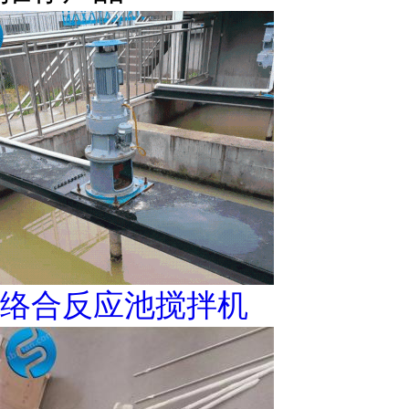
络合反应池搅拌机