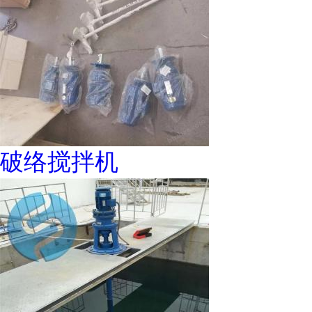
破络搅拌机