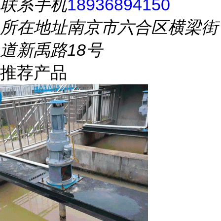
联系手机
18936894150
所在地址
南京市六合区横梁街
道新禹路18号
推荐产品