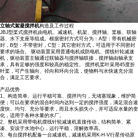
立轴式絮凝搅拌机
构造及工作过程
JBJ型桨式搅拌机由电机、减速机、机架、搅拌轴、桨板、联轴
器、水下支座等组成。根据密封方式可分为：A型：带有机械密
封，B型：不带密封，C型：其它密封方式，可适用于不同密封
要求的场合。 驱动装置采用普通电机或防电机、摆线针轮减速
机，驱动装置主轴通过联轴器与搅拌轴联接，搅拌轴由轴承支
承，具有足够的强度和较高的稳定性。 搅拌机桨叶采用45度折
叶桨，可产生轴向、径向和环向分流，使物料与水快速充分混
合，满足工艺要求。
产品优势
1、构造简单、运行平稳可靠、搅拌均匀，无堵塞现象，维护简
便；可以在要求的混合时间内达到一定的搅拌强度，满足混合速
度快、均匀、充分等要求，而且水头损失小，并可适应水量的变
化，适用于各种水量的水厂。
2、整机采用带电机摆线针轮减速机直接传动，结构简单、紧
凑、安设于水池中心，运行平稳，溶解效率高。
3、每台搅拌机配备一台减速机，减速机采用K-H-V行星传动原