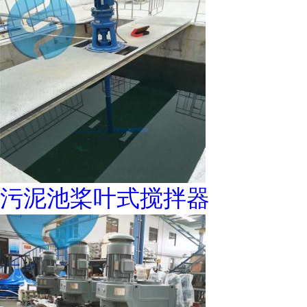
污泥池桨叶式搅拌器