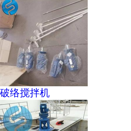
破络搅拌机