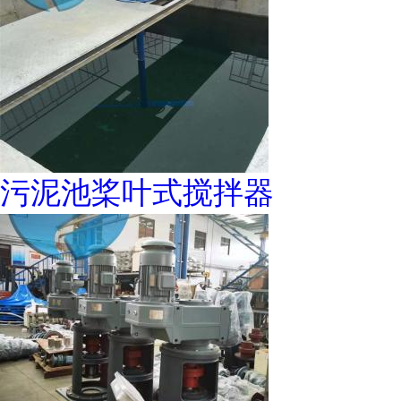
污泥池桨叶式搅拌器