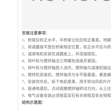
安装注意事项：
1、桥架应校正水平，半桥架立柱应校正垂直。地
2、将减震座平放在桥架规定位置，校正水平后与
3、减速电机安装在减震座上，并连接固定。
4、将叶轮与搅拌轴法兰用螺栓连接并紧固。
5、将叶轮与搅拌轴放入池内，搅拌轴与减速机输
6、搅拌机安装后，搅拌轴须与水平面垂直。垂直偏差小
7、安装完毕后，拆下电机尾罩，用手转动风机叶片，
8、接通电源后，点动观察搅拌轴转动方向，从上
9、电气设备安装必须按蓝宝石有关规程及安全规
结构示意图：