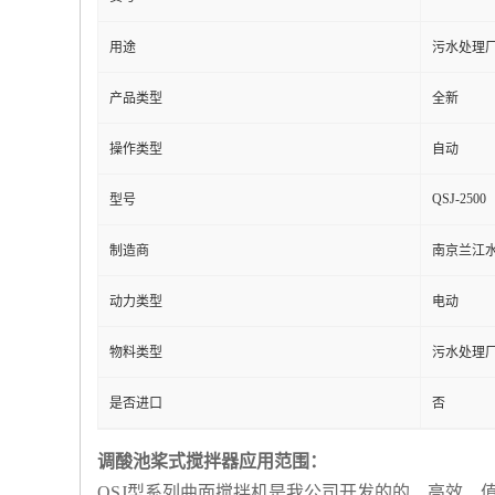
用途
污水处理
产品类型
全新
操作类型
自动
QSJ-2500
型号
制造商
南京兰江
动力类型
电动
物料类型
污水处理
是否进口
否
调酸池桨式搅拌器
应用范围：
QSJ型系列曲面搅拌机是我公司开发的的、高效