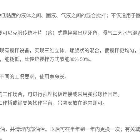
各种低黏度的液体之间、固液、气液之间的混合搅拌；不仅适用于
要可以克服传统叶片（浆）式搅拌易出现死角，曝气工艺水气混
，可现有搅拌设备，实现三维立体、螺旋状的混合，使搅拌更均匀
，能耗低，比传统搅拌方式节能30%-50%。
应不同的工况要求，使用寿命长。
工作场合，可进行预埋钢板连接或采用膨胀螺栓固定。
作桥或钢支架操作平台，吊装安放在池内即可。
机润滑油，并清理内部油污。以后可在半年到一年内更换一次；有关
动。