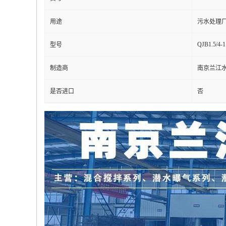
用途
污水处理
QJB1.5/4-1
型号
制造商
南京兰江
是否进口
否