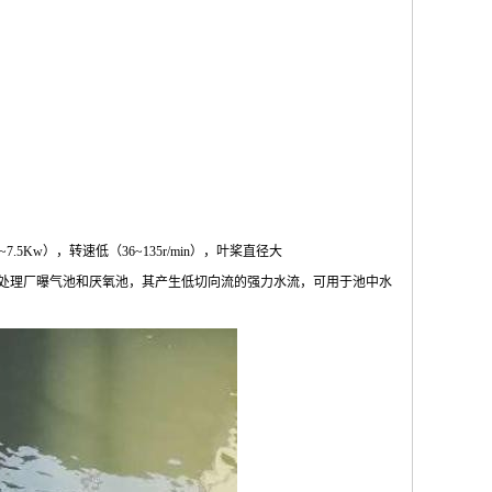
w），转速低（36~135r/min），叶桨直径大
污水处理厂曝气池和厌氧池，其产生低切向流的强力水流，可用于池中水