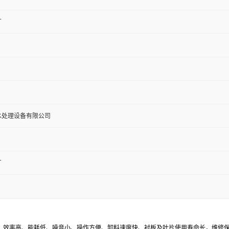
厂
水处理设备有限公司
厂
、效率高、能耗低、噪音小、操作方便、卸料速度快、衬板及叶片使用寿命长，维修