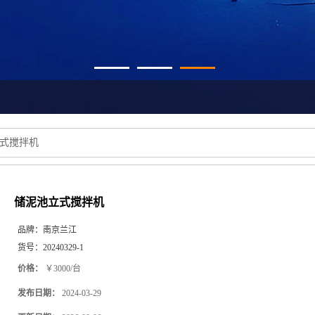
式搅拌机
储泥池立式搅拌机
品牌：
南京兰江
货号：
20240329-1
价格：
￥3000/台
发布日期：
2024-03-29