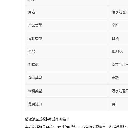
用途
污水处理
产品类型
全新
操作类型
自动
JBJ-900
型号
制造商
南京兰江
动力类型
电动
物料类型
污水处理
是否进口
否
储泥池立式搅拌机设备介绍：
桨式搅拌机是目前*、理想的机型，具有自动化程度高、搅拌质量好