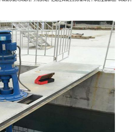
石子和清水倒入抖筒内，开机转动，把粘在料筒上的砂浆冲洗干净后全部卸出。料筒内
。