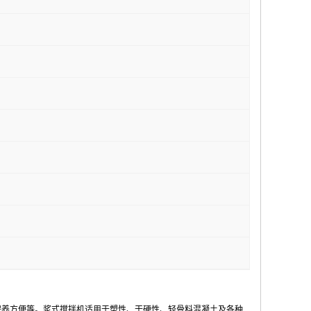
保养方便等。浆式搅拌机适用于塑性、干硬性、轻骨料混凝土及各种