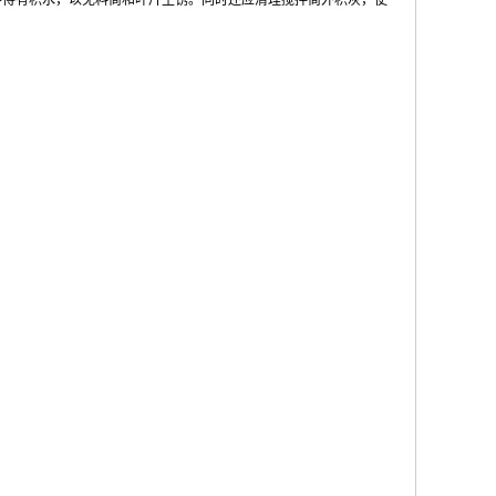
不得有积水，以免料筒和叶片生锈。同时还应清理搅拌筒外积灰，使