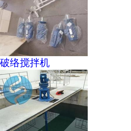
破络搅拌机