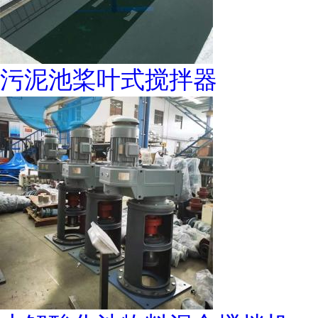
污泥池桨叶式搅拌器