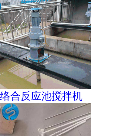
络合反应池搅拌机