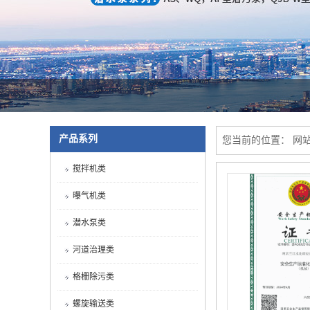
产品系列
您当前的位置：
网
搅拌机类
曝气机类
潜水泵类
河道治理类
格栅除污类
螺旋输送类