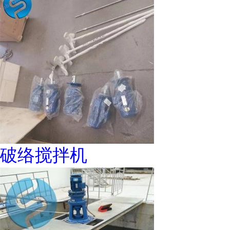
破络搅拌机