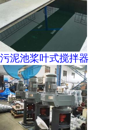
污泥池桨叶式搅拌器