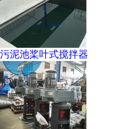
污泥池桨叶式搅拌器