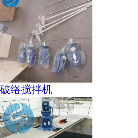
破络搅拌机