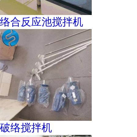
络合反应池搅拌机
破络搅拌机