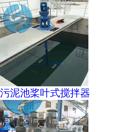
污泥池桨叶式搅拌器