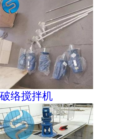
破络搅拌机