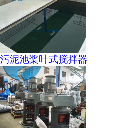
污泥池桨叶式搅拌器