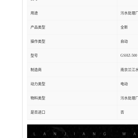
用途
污水处理
产品类型
全新
操作类型
自动
GSHZ-500
型号
制造商
南京兰江
动力类型
电动
物料类型
污水处理
是否进口
否