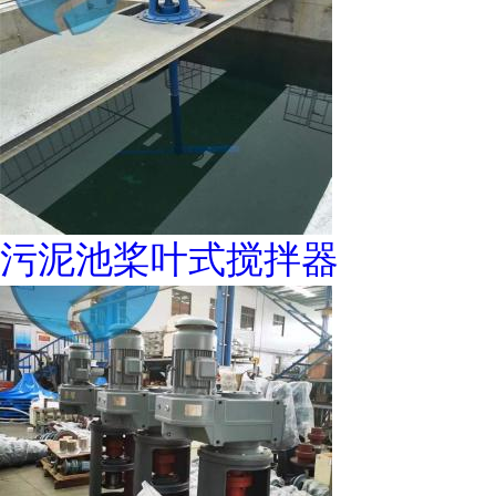
污泥池桨叶式搅拌器