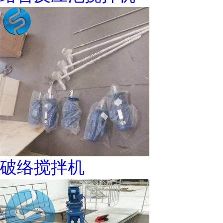
破络搅拌机