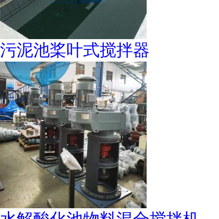
污泥池桨叶式搅拌器