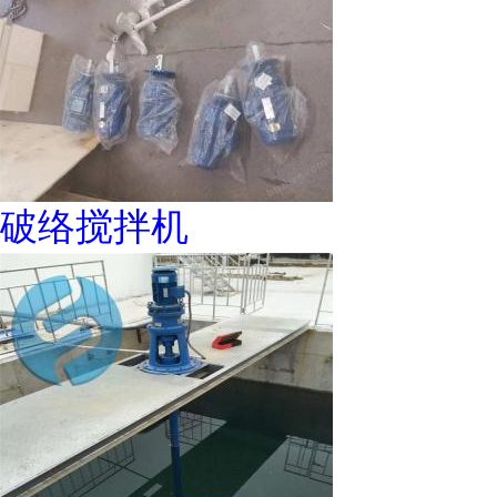
破络搅拌机