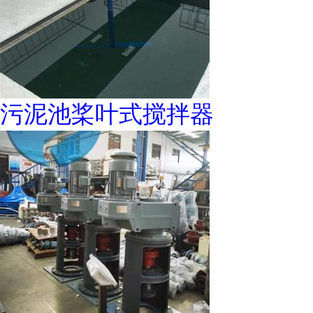
污泥池桨叶式搅拌器