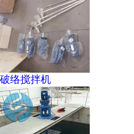
破络搅拌机