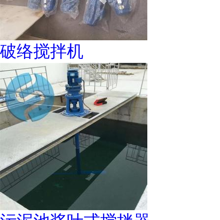
破络搅拌机