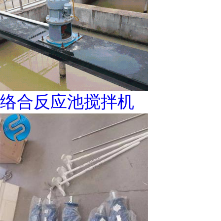
络合反应池搅拌机