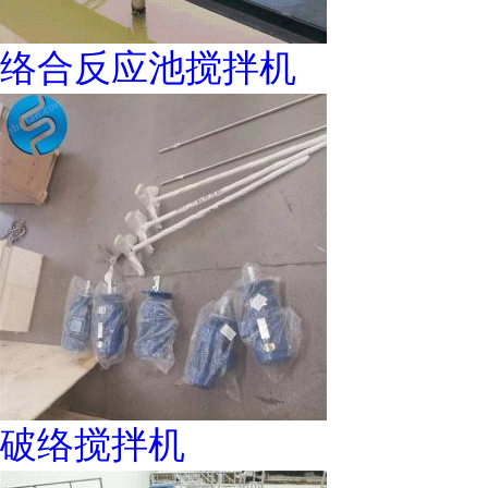
络合反应池搅拌机
破络搅拌机