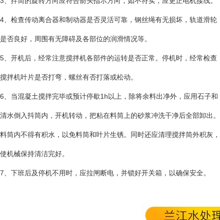
3、拌筒的旋转方向应符合箭头指示方向，如不符实，应更正电机接线。
4、检查传动离合器和制动器是否灵活可靠，钢丝绳有无损坏，轨道滑轮
是否良好，周围有无障碍及各部位的润滑情况等。
5、开机后，经常注意搅拌机各部件的运转是否正常。停机时，经常检查
搅拌机叶片是否打弯，螺丝有否打落或松动。
6、当混凝土搅拌完毕或预计停歇1h以上，除将余料出净外，应用石子和
清水倒入抖筒内，开机转动，把粘在料筒上的砂浆冲洗干净后全部卸出。
料筒内不得有积水，以免料筒和叶片生锈。同时还应清理搅拌筒外积灰，
使机械保持清洁完好。
7、下班后及停机不用时，应拉闸断电，并锁好开关箱，以确保安全。