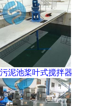
污泥池桨叶式搅拌器