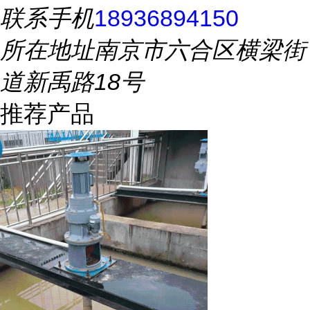
联系手机
18936894150
所在地址
南京市六合区横梁街
道新禹路18号
推荐产品