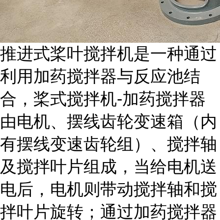
推进式桨叶搅拌机是一种通过
利用加药搅拌器与反应池结
合，桨式搅拌机-加药搅拌器
由电机、摆线齿轮变速箱（内
有摆线变速齿轮组）、搅拌轴
及搅拌叶片组成，当给电机送
电后，电机则带动搅拌轴和搅
拌叶片旋转；通过加药搅拌器