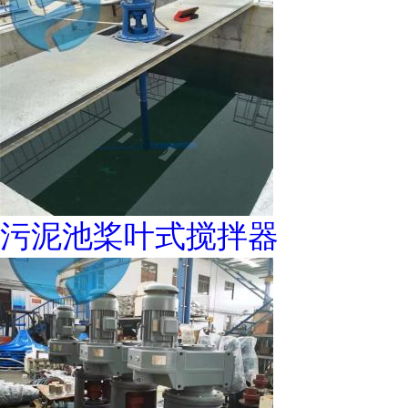
污泥池桨叶式搅拌器