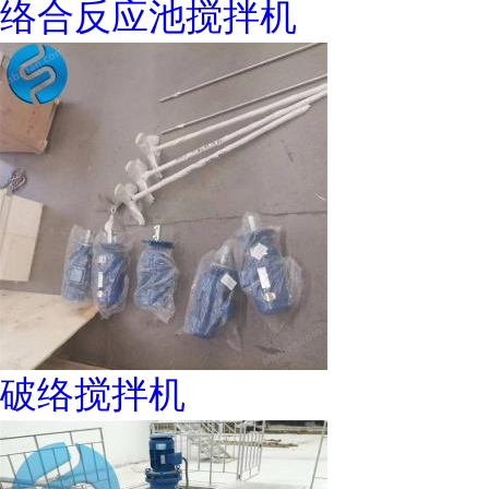
络合反应池搅拌机
破络搅拌机