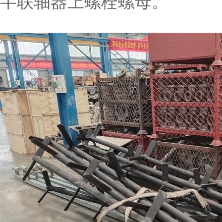
半联轴器上螺栓螺母。