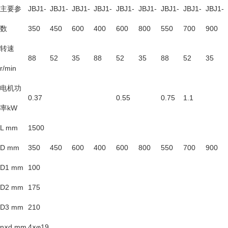
主要参
JBJ1-
JBJ1-
JBJ1-
JBJ1-
JBJ1-
JBJ1-
JBJ1-
JBJ1-
JBJ1-
数
350
450
600
400
600
800
550
700
900
转速
88
52
35
88
52
35
88
52
35
r/min
电机功
0.37
0.55
0.75
1.1
率kW
L mm
1500
D mm
350
450
600
400
600
800
550
700
900
D1 mm
100
D2 mm
175
D3 mm
210
n×d mm
4×φ19