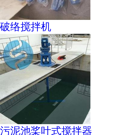
破络搅拌机
污泥池桨叶式搅拌器