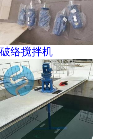
破络搅拌机