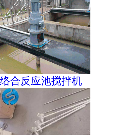
络合反应池搅拌机