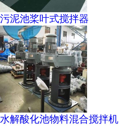
污泥池桨叶式搅拌器
水解酸化池物料混合搅拌机