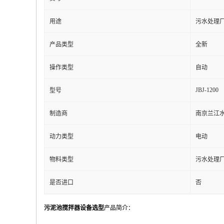
用途
污水处理
产品类型
全新
操作类型
自动
JBJ-1200
型号
制造商
南京兰江
动力类型
电动
物料类型
污水处理
是否进口
否
污泥池搅拌器设备选型
产品简介：