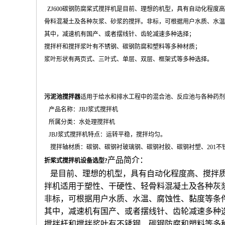
ZJ600碳钢防腐桨式搅拌机是目前、理想的机型，具有自动化程
骨料混凝土及各种灰浆、砂浆的搅拌。非标，可根据用户水质、水温
其中，减速机有国产、或者摆线针、齿轮减速多种选择；
搅拌杆和搅拌浆叶有不锈钢、碳钢防腐和塑料等多种材质；
浆叶形状有两页式、三叶式、单层、双层、框架式等多种选择。
污泥池搅拌器
适用于给水和排水工程中的混合池、反应池与各种药剂
产品名称：JBJ浆式搅拌机
所属分类：水处理搅拌机
JBJ浆式搅拌机特点：运转平稳，搅拌均匀。
搅拌轴材质：碳钢、碳钢衬玻璃钢、碳钢衬胶、碳钢衬塑、201不锈钢
产品简介：
折桨式搅拌机设备选型
?
是目前、理想的机型，具有自动化程度高、搅拌质
拌机适用于塑性、干硬性、轻骨料混凝土及各种灰
非标，可根据用户水质、水温、腐蚀性、黏度等条
其中，减速机有国产、或者摆线针、齿轮减速多种
搅拌杆和搅拌浆叶有不锈钢、碳钢防腐和塑料等多